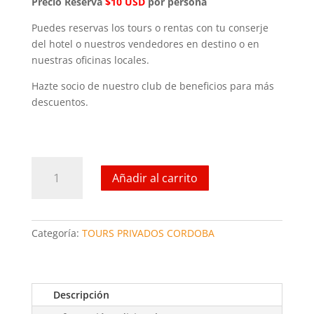
Precio Reserva
$10 USD
por persona
Puedes reservas los tours o rentas con tu conserje
del hotel o nuestros vendedores en destino o en
nuestras oficinas locales.
Hazte socio de nuestro club de beneficios para más
descuentos.
Excursión
Añadir al carrito
de
mediodía
a
la
Categoría:
TOURS PRIVADOS CORDOBA
ciudad
de
córdoba
cantidad
Descripción