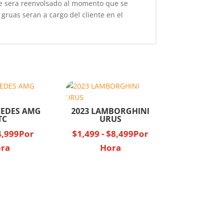
ue sera reenvolsado al momento que se
 gruas seran a cargo del cliente en el
CEDES AMG
2023 LAMBORGHINI
TC
URUS
4,999
Por
$
1,499
-
$
8,499
Por
ra
Hora