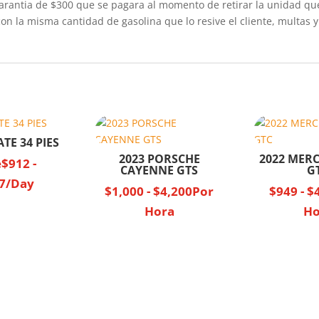
 garantia de $300 que se pagara al momento de retirar la unidad q
con la misma cantidad de gasolina que lo resive el cliente, multas y
TE 34 PIES
2023 PORSCHE
2022 MER
e
$
912
-
CAYENNE GTS
G
7
/Day
$
1,000
-
$
4,200
Por
$
949
-
$
Hora
Ho