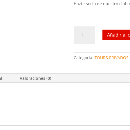
Hazte socio de nuestro club
Xell
Añadir al c
Ha
All
Inclusive
cantidad
Categoría:
TOURS PRIVADOS
al
Valoraciones (0)