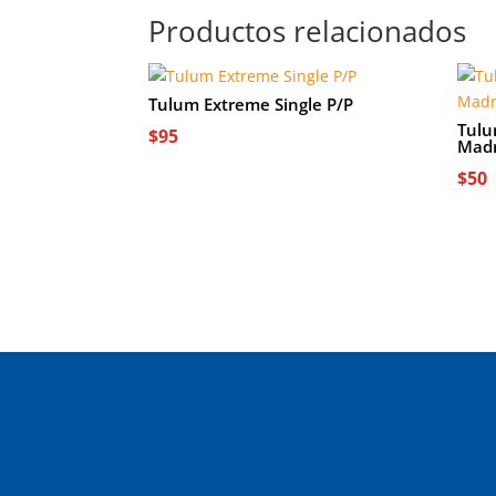
Productos relacionados
Tulum Extreme Single P/P
Tulu
$
95
Madr
$
50