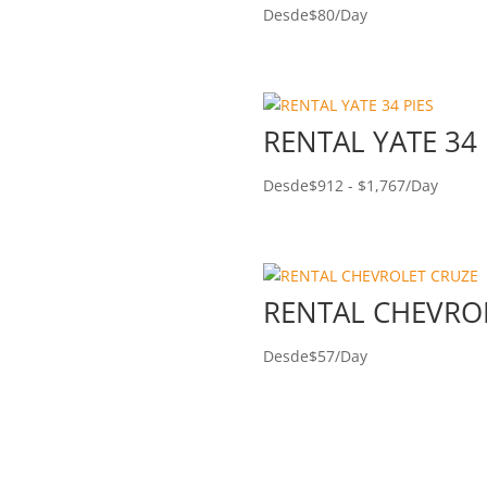
Desde
$
80
/Day
RENTAL YATE 34 
Desde
$
912
-
$
1,767
/Day
RENTAL CHEVRO
Desde
$
57
/Day