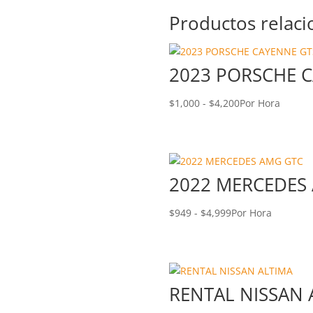
Productos relac
2023 PORSCHE 
$
1,000
-
$
4,200
Por Hora
2022 MERCEDES
$
949
-
$
4,999
Por Hora
RENTAL NISSAN 