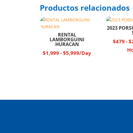
Productos relacionados
2023 POR
RENTAL
LAMBORGUINI
$
479
-
$
HURACAN
H
$
1,999
-
$
5,999
/Day