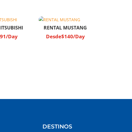
ITSUBISHI
RENTAL MUSTANG
91
/Day
Desde
$
140
/Day
DESTINOS