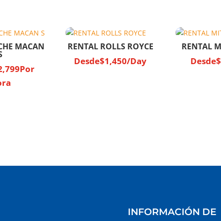
SCHE MACAN
RENTAL ROLLS ROYCE
RENTAL M
S
Desde
$
1,450
/Day
Desde
$
2,799
Por
ora
INFORMACIÓN DE